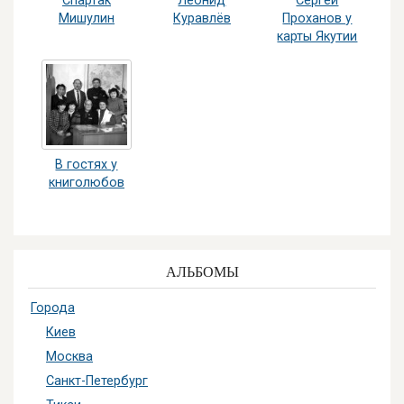
Спартак
Леонид
Сергей
Мишулин
Куравлёв
Проханов у
карты Якутии
В гостях у
книголюбов
АЛЬБОМЫ
Города
Киев
Москва
Санкт-Петербург