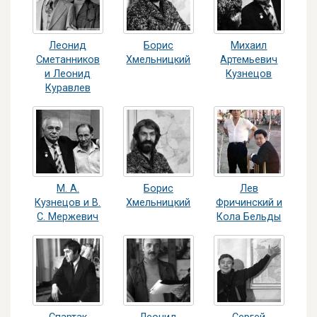
Леонид
Борис
Михаил
Сметанников
Хмельницкий
Артемьевич
и Леонид
Кузнецов
Куравлев
М. А.
Борис
Лев
Кузнецов и В.
Хмельницкий
Фричинский и
С. Мержевич
Кола Бельды