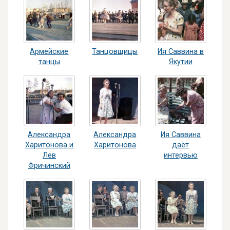
Армейские
Танцовщицы
Ия Саввина в
танцы
Якутии
Александра
Александра
Ия Саввина
Харитонова и
Харитонова
даёт
Лев
интервью
Фричинский