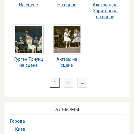
На сцене
На сцене
Александра
Харитонова
на сцене
Гурген Тонунц
Актёры на
на сцене
сцене
1
2
→
АЛЬБОМЫ
Города
Киев