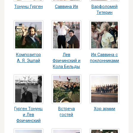
Тонунц Гурген
Саввина Ия
Варфоломей
Тетерин
Композитор
Лев
Ия Саввина с
А. Я. Эшпай
Фричинский и
поклонниками
Кола Бельды
Гурген Тонунц
Встреча
Хор армии
и Лев
гостей
Фричинский