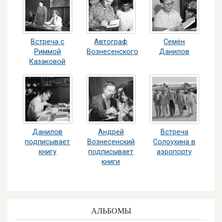
Встреча с
Автограф
Семён
Риммой
Вознесенского
Данилов
Казаковой
Данилов
Андрей
Встреча
подписывает
Вознесенский
Солоухина в
книгу
подписывает
аэропорту
книги
АЛЬБОМЫ