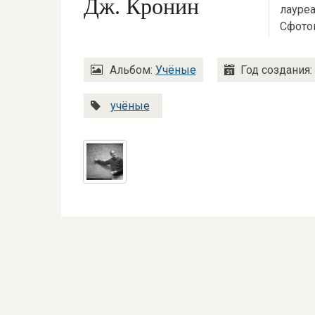
Дж. Кронин
лауре
Сфотог
Альбом:
Учёные
Год создания
учёные