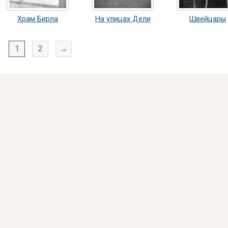
Храм Бирла
На улицах Дели
Швейцары
1
2
→