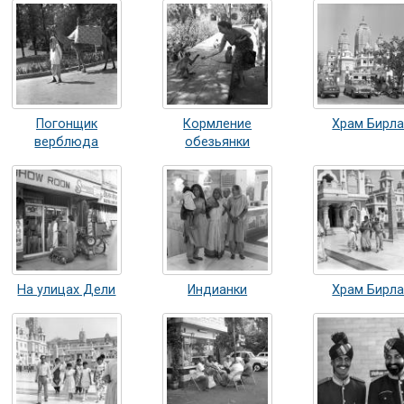
Погонщик
Кормление
Храм Бирл
верблюда
обезьянки
На улицах Дели
Индианки
Храм Бирл