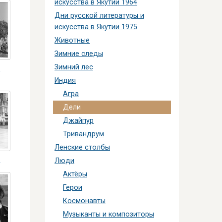
искусства в Якутии 1964
Дни русской литературы и
искусства в Якутии 1975
Животные
Зимние следы
Зимний лес
а
Индия
Агра
Дели
Джайпур
Тривандрум
Ленские столбы
а
Люди
Актёры
Герои
Космонавты
Музыканты и композиторы