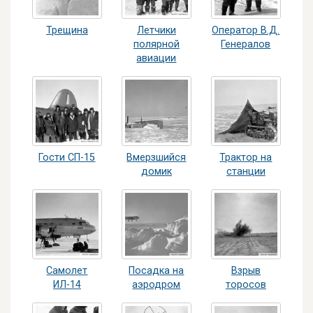
Трещина
Летчики
Оператор В.Д.
полярной
Генералов
авиации
Гости СП-15
Вмерзшийся
Трактор на
домик
станции
Самолет
Посадка на
Взрыв
ИЛ-14
аэродром
торосов