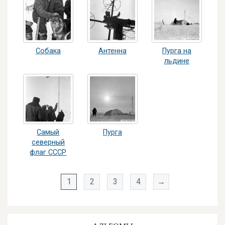
Собака
Антенна
Пурга на
льдине
Самый
Пурга
северный
флаг СССР
1
2
3
4
→